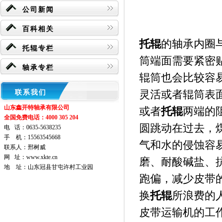
公司新闻
百科相关
托辊
的轴承内圈
托辊专栏
筒端面需要紧密
轴承专栏
辊筒也会比较容
灵活或者辊筒表
联系我们
山东鑫开特轴承有限公司
或者
托辊
两端的
全国免费电话：4000 305 204
圆跳动在过去，
电 话：
0635-5638235
手 机：
15563545668
气和水的侵蚀容
联系人：
邢树威
网 址：
www.xkte.cn
磨、耐酸碱盐、
地 址：
山东冠县甘屯许村工业园
跑偏，减少皮带
换
托辊
所浪费的
皮带运输机的工