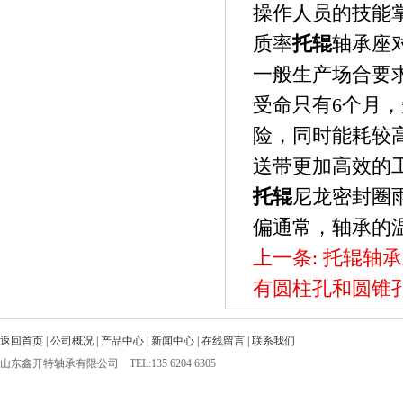
操作人员的技能
质率
托辊
轴承座
一般生产场合要
受命只有6个月
险，同时能耗较
送带更加高效的
托辊
尼龙密封圈
偏通常，轴承的温
上一条:
托辊轴承
有圆柱孔和圆锥
返回首页
|
公司概况
|
产品中心
|
新闻中心
|
在线留言
|
联系我们
山东鑫开特轴承有限公司 TEL:135 6204 6305