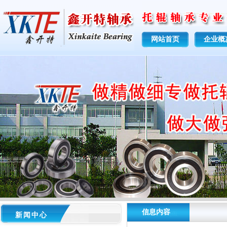
网站首页
企业概
信息内容
新闻中心