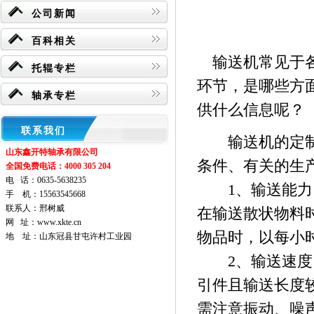
公司新闻
百科相关
输送机常见于各
托辊专栏
环节，是哪些方
轴承专栏
供什么信息呢？
联系我们
输送机的定制一
山东鑫开特轴承有限公司
条件、有关的生
全国免费电话：4000 305 204
电 话：
0635-5638235
1、输送能力：
手 机：
15563545668
联系人：
邢树威
在输送散状物料
网 址：
www.xkte.cn
物品时，以每小
地 址：
山东冠县甘屯许村工业园
2、输送速度：
引件且输送长度
需注意振动、噪